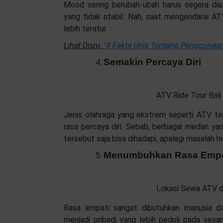
Mood sering berubah-ubah harus segera diata
yang tidak stabil. Nah, saat mengendarai AT
lebih teratur.
Lihat Disni,
"4 Fakta Unik Tentang Penggunaan 
Semakin Percaya Diri
ATV Ride Tour Bali
Jenis olahraga yang ekstrem seperti ATV t
rasa percaya diri. Sebab, berbagai medan yang
tersebut saja bisa dihadapi, apalagi masalah h
Menumbuhkan Rasa Empa
Lokasi Sewa ATV di
Rasa empati sangat dibutuhkan manusia dal
menjadi pribadi yang lebih peduli pada se