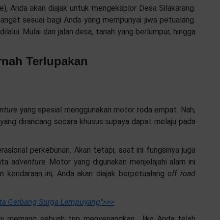
), Anda akan diajak untuk mengeksplor Desa Silakarang.
sangat sesuai bagi Anda yang mempunyai jiwa petualang.
lalui. Mulai dari jalan desa, tanah yang berlumpur, hingga
rnah Terlupakan
nture
yang spesial menggunakan motor roda empat. Nah,
yang dirancang secara khusus supaya dapat melaju pada
asional perkebunan. Akan tetapi, saat ini fungsinya juga
ata
adventure
. Motor yang digunakan menjelajahi alam ini
n kendaraan ini, Anda akan diajak berpetualang
off road
ata Gerbang Surga Lempuyang"
>>>
ni memang sebuah trip menyenangkan. Jika Anda telah