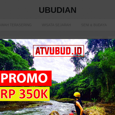
UBUDIAN
AWAH TERASERING
WISATA SEJARAH
SENI & BUDAYA
ain ATV di Ubud dengan Trek yang Tak Terlupakan
6287 view
T