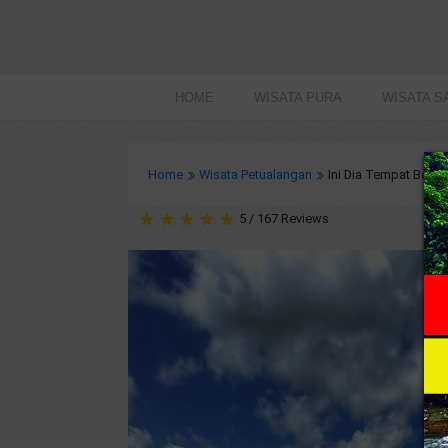
HOME
WISATA PURA
WISATA S
Home
Wisata Petualangan
Ini Dia Tempat Berm
5
/
167
Reviews