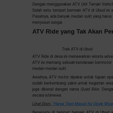
Dengan menggunakan ATV (All Terrain Vehicle
Salah satu tempat bermain ATV di Ubud ini 
Pasalnya, ada banyak medan sulit yang harus di
menyusuri sungai.
ATV Ride yang Tak Akan Pe
Trek ATV di Ubud
ATV Ride di desa ini menawarkan wisata
adve
ATV ini memang sebuah kendaraan bermotor 
medan-medan sulit.
Awalnya, ATV motor dipakai untuk tujuan oper
sudah berkembang yakni untuk kegiatan wis
juga dikenal dengan nama
Quad Bike
. Denga
secara istimewa.
Lihat Disni,
"Harga Tiket Masuk Ke Objek Wis
Berwisata di tempat bemain ATV di Ubud i