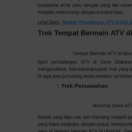
kerjasama antar satu dengan yang lain sesam
menjalin
relationship
dengan koneksi baru.
Lihat Disni,
"Apakah Petualangan ATV di Bali A
Trek Tempat Bermain ATV d
Tempat Bermain ATV di Ubu
Spot petualangan ATV di Desa Silakara
mengasyikkan. Ada beberapa jenis trek yang ak
ini agar jiwa petualang Anda semakin tertanta
Trek Persawahan
Aktivitas Sewa ATV
Sawah yang hijau nan asri memang menjadi pe
yang biasa berjibaku dengan polusi, kemaceta
yang di tempat bermain ATV di Ubud ini. D