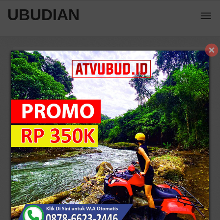
UBUDIAN
Home
Wisata Pura
Harga Tiket Masuk Ke Objek Wisata
Gerbang Surga Lempuyang
5
/
158
10429 view
Reviews