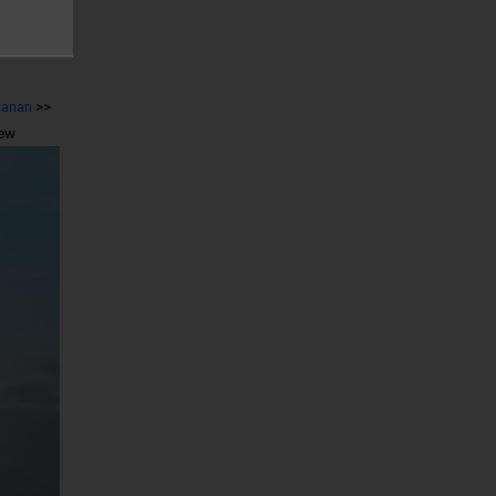
lanan
>>
iew