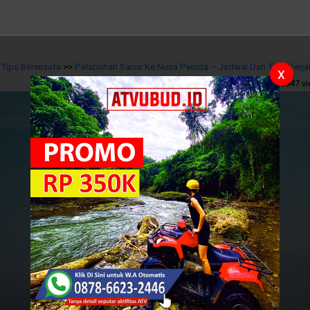
>
Tips Berwisata
>>
Pelabuhan Sanur Ke Nusa Penida – Jadwal Dan Tips Perja
x
5
/
10
Reviews
26947 v