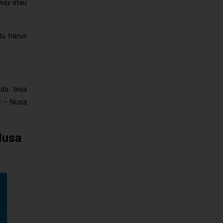
way
atau
tu harus
nda bisa
r – Nusa
Nusa