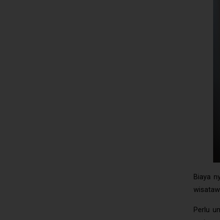
Biaya n
wisataw
Perlu u