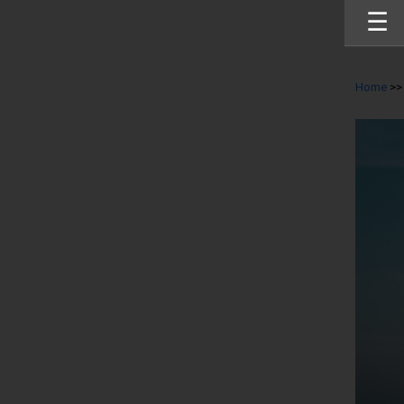
☰
Home
>