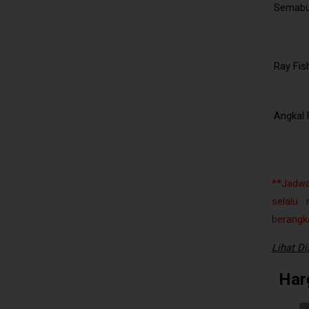
Semabu 
Ray Fis
Angkal 
**Jadwa
selalu
berangk
Lihat Di
Har