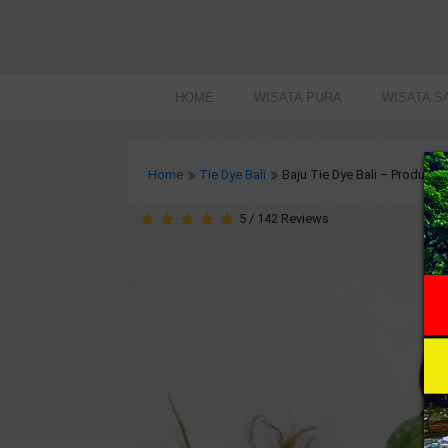
HOME
WISATA PURA
WISATA S
Home
Tie Dye Bali
Baju Tie Dye Bali – Produk Be
5
/
142
Reviews