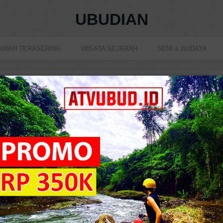
UBUDIAN
AWAH TERASERING
WISATA SEJARAH
SENI & BUDAYA
rkualitas Mulai Dari Rp 30.000
6163 view
T