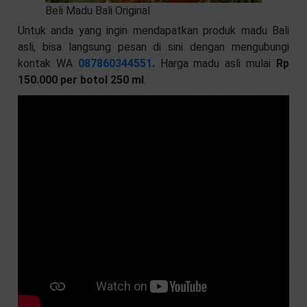
Beli Madu Bali Original
Untuk anda yang ingin mendapatkan produk madu Bali
asli, bisa langsung pesan di sini dengan mengubungi
kontak WA
087860344551
.
Harga madu asli mulai
Rp
150.000 per botol 250 ml
.