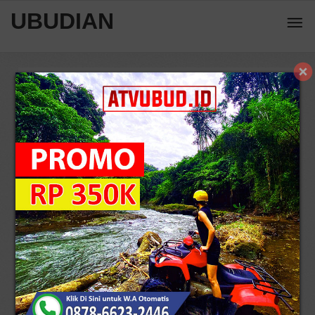
UBUDIAN
Home
Madu Bali
Madu Bali Asli – Harga Madu Murni Rp
150.000 per 250 ml
5
/
160
9687 view
Reviews