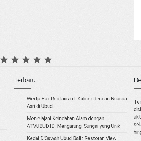
Terbaru
De
Wedja Bali Restaurant: Kuliner dengan Nuansa
Tem
Asri di Ubud
dis
akt
Menjelajahi Keindahan Alam dengan
sel
ATVUBUD.ID: Mengarungi Sungai yang Unik
hin
Kedai D'Sawah Ubud Bali : Restoran View