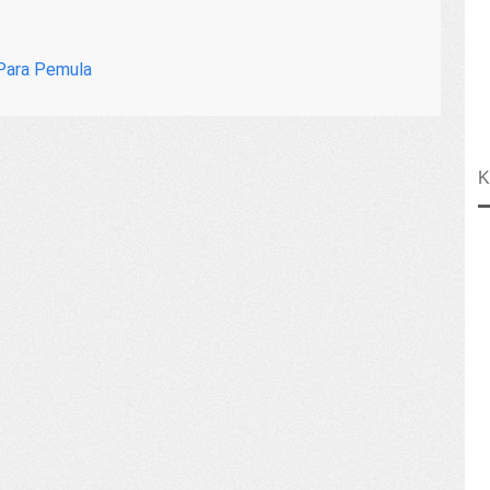
 Para Pemula
K