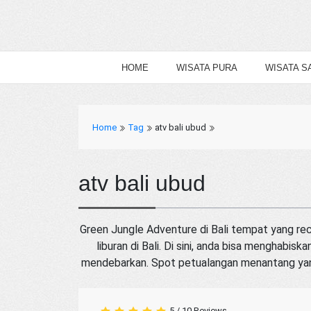
HOME
WISATA PURA
WISATA S
Home
Tag
atv bali ubud
atv bali ubud
Green Jungle Adventure di Bali tempat yang r
liburan di Bali. Di sini, anda bisa menghabi
mendebarkan. Spot petualangan menantang yang 
5
/
10
Reviews