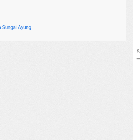
h Sungai Ayung
K