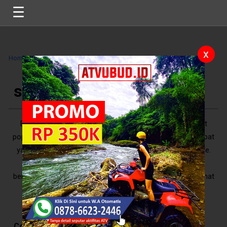
☰
x
Home
>>
Tag
>>
swing di ubud
>>
swing di ubud
Belakangan ini, ayunan atau wisata ayunan di Bali sangat
populer di kalangan wisatawan. Wisata ini merupakan tempat
yang lagi hitsnya untuk berburu foto yang instagrammable.
Mendengar kata ayunan mungkin akan membuat anda
bertanya-tanya, apa istimewanya? Percaya deh! Saat melihat
ayunan-ayunan ini p ..
5
/
10
Reviews
Contents