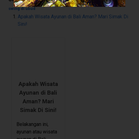
swing di ubud
Apakah Wisata Ayunan di Bali Aman? Mari Simak Di
Sini!
Apakah Wisata
Ayunan di Bali
Aman? Mari
Simak Di Sini!
Belakangan ini,
ayunan atau wisata