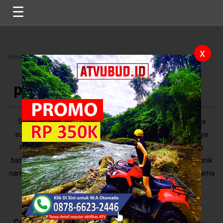
☰
x
Home
>>
Tag
>>
pura tengah laut bali
>>
pura tengah laut bali
Selain dikenal sebagai spot untuk menyaksikan panorama
sunset yang menakjubkan, Tanah Lot juga mempunyai daya
tarik lainnya yang khas yaitu puranya yang berada di atas
batuan karang pesisir pantai. Bangunan pura ini sangatlah unik
nampak seperti pulau kecil yang berada di tengah laut terutama
saat a ..
5
/
10
Reviews
Contents