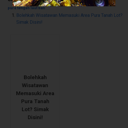
pura tengah laut bali
Bolehkah Wisatawan Memasuki Area Pura Tanah Lot?
Simak Disini!
Bolehkah
Wisatawan
Memasuki Area
Pura Tanah
Lot? Simak
Disini!