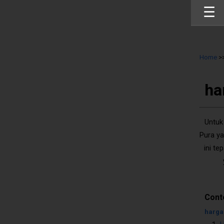
☰
Home
>
ha
Untuk
Pura ya
ini te
Cont
harga