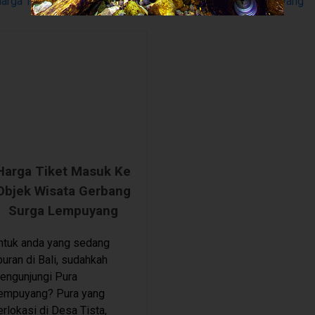
arga Tiket Masuk Ke Objek Wisata Gerbang Surga Lempuyang
Harga Tiket Masuk Ke
Objek Wisata Gerbang
Surga Lempuyang
ntuk anda yang sedang
iburan di Bali, sudahkah
engunjungi Pura
empuyang? Pura yang
erlokasi di Desa Tista,