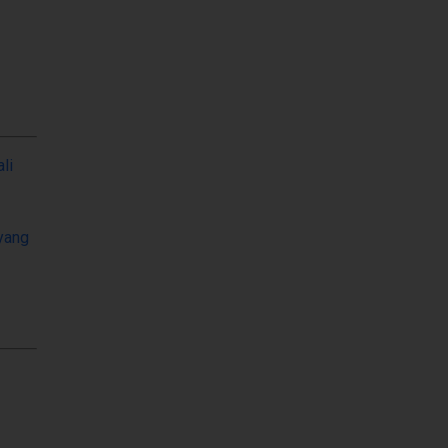
li
uyang