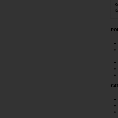
K
K
PO
CA