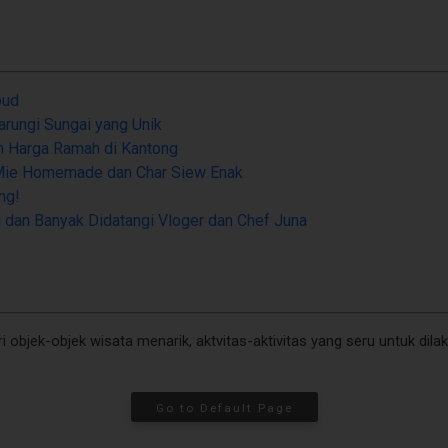
bud
rungi Sungai yang Unik
n Harga Ramah di Kantong
 Mie Homemade dan Char Siew Enak
ng!
i dan Banyak Didatangi Vloger dan Chef Juna
ri objek-objek wisata menarik, aktvitas-aktivitas yang seru untuk dil
Go to Default Page