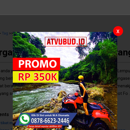
x
>
Tag
>>
harga tiket masuk pura lempuyang
>>
rga tiket masuk pura lempuyan
 anda yang sedang liburan di Bali, sudahkah mengunjungi Pura Lemp
ng berlokasi di Desa Tista, Kecamatan Abang, Kabupaten Karangase
pat berada di atas bukit di bagian Bali Timur, begitu megah dan mena
yang setara dengan Pura Besakih. Pura Lempuyang Dengan Spot Fo .
5
/
10
Reviews
ents
 tiket masuk pura lempuyang