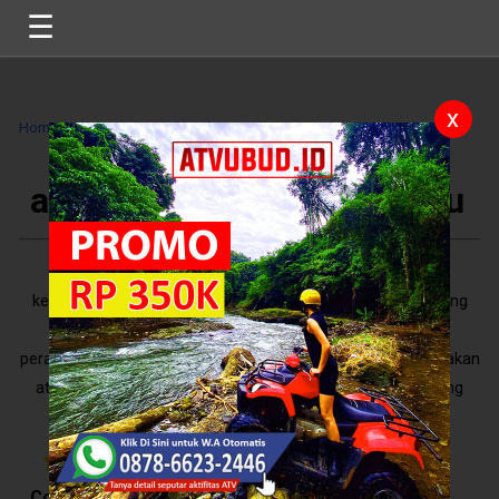
☰
x
Home
>>
Tag
>>
aturan masuk pura uluwatu
>>
aturan masuk pura uluwatu
Pura Uluwatu merupakan tempat yang disucikan
keberadaannya oleh Umat Hindu di Bali. Sebagai pengunjung
tentu sudah kewajiban kita untuk menghormati semua
peraturan dan larangan yang berlaku disana. Berikut merupakan
aturan-aturan yang wajib anda ketahui sebelum berkunjung
atau masuk ke area Pura Ulu ..
5
/
10
Reviews
Contents