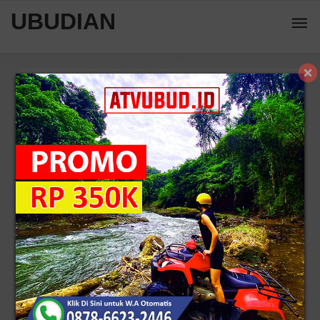
UBUDIAN
Home
Rekomendasi Restoran
Wedja Bali Restaurant:
Kuliner dengan Nuansa Asri di Ubud
5
/
10
2954 view
Reviews