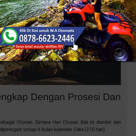
K
engkap Dengan Prosesi Dan
ebagai Otonan. Dimana Hari Otonan Bali ini diambil dari
diperingati setiap 6 bulan kalender
Caka
(210 hari).