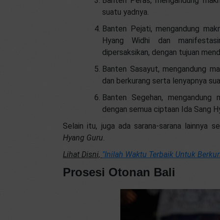
Banten Peras, mengandung makna
suatu yadnya.
Banten Pejati, mengandung makn
Hyang Widhi dan manifestas
dipersaksikan, dengan tujuan men
Banten Sasayut, mengandung mak
dan berkurang serta lenyapnya sua
Banten Segehan, mengandung m
dengan semua ciptaan Ida Sang H
Selain itu, juga ada sarana-sarana lainnya s
Hyang Guru
.
Lihat Disni,
"Inilah Waktu Terbaik Untuk Berk
Prosesi Otonan
Bali