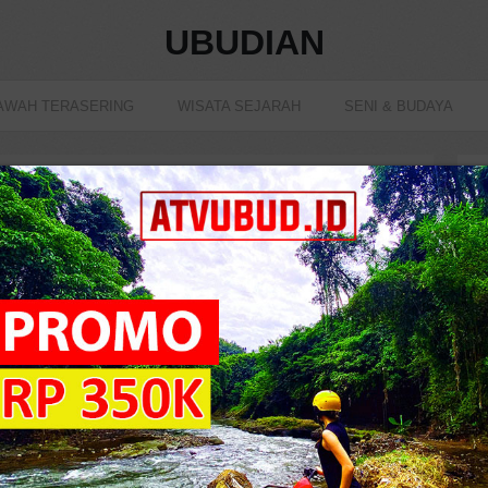
UBUDIAN
AWAH TERASERING
WISATA SEJARAH
SENI & BUDAYA
kap Dengan Prosesi Dan Doa-Doanya
223207 view
T