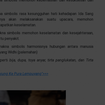
 simbolis memohon keberhasilan dan kesuksesan dari
a simbolis rasa kesungguhan hati kehadapan Ida Sang
inya akan melaksanakan suatu upacara, memohon
dapatkan keselamatan.
na simbolis memohon keselamatan dan kesejahteraan,
tu penyakit.
akna simbolis harmonisnya hubungan antara manusia
yang Widhi (palemahan)
eperti
bija, dupa, toya anyar, tirta panglukatan, dan Tirta
unjung Ke Pura Lempuyang"
>>>