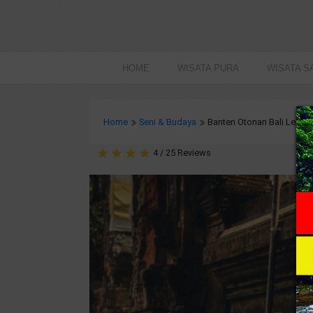
HOME
WISATA PURA
WISATA S
Home
Seni & Budaya
Banten Otonan Bali Leng
4
/
25
Reviews