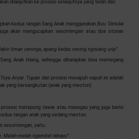
an dilanjutkan ke prosesi selanjutnya yang tediri dari:
sapkan kedua tangan Sang Anak menggunakan
Buu
. Dimulai
u juga akan mengucapkan
sesontengan
atau doa otonan
akin liman ceninge, apang kedas cening ngisiang urip”.
Sang Anak hilang, sehingga diharapkan bisa memegang
n
Toya Anyar
. Tujuan dari prosesi mesapuh-sapuh ini adalah
ak yang bersangkutan (anak yang meoton).
 prosesi matepung tawar atau masegau yang juga berisi
 kedua tangan anak yang sedang meoton.
n sesontengan, yaitu:
e. Melah-melah ngembel rahayu”