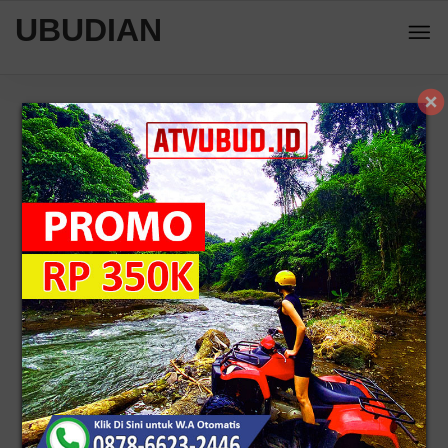
UBUDIAN
Home
Wisata Pura
Inilah Waktu Terbaik Untuk Berkunjung
Ke Pura Lempuyang
14416 view
5
/
130
Reviews