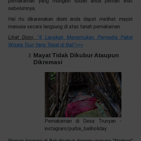
pemakaman yang mungkin sudah anda pernah lihat
sebelumnya.
Hal itu dikarenakan disini anda dapat melihat mayat
manusia secara langsung di atas tanah pemakaman.
Lihat Disni,
"4 Langkah Menemukan Penyedia Paket
Wisata Tour Yang Tepat di Bali"
>>>
Mayat Tidak Dikubur Ataupun
Dikremasi
Pemakaman di Desa Trunyan -
instagram/purba_baliholiday
Proses kremasi di Bali disebut dengan upacara “Ngaben”