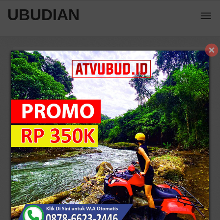
UBUDIAN
Home
Wisata Seram
Inilah 4 Fakta Unik Tentang Desa
Trunyan Yang Penuh Misteri
5
/
171
7494 view
Reviews